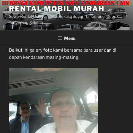
Lompat
RENTAL MOBIL MURAH
ke
Sewa-Rental Mobil Jakarta, Bekasi, Bogor, Tangerang, Depok,
konten
Tangerang Selatan
Menu
Beikut ini galery foto kami bersama para user dan di
depan kendaraan masing-masing.