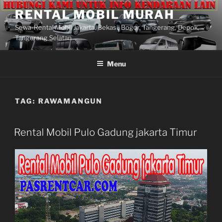
Lompat
RENTAL MOBIL MURAH
ke
Sewa-Rental Mobil Jakarta, Bekasi, Bogor, Tangerang, Depok,
konten
Tangerang Selatan
Menu
TAG:
RAWAMANGUN
Rental Mobil Pulo Gadung jakarta Timur