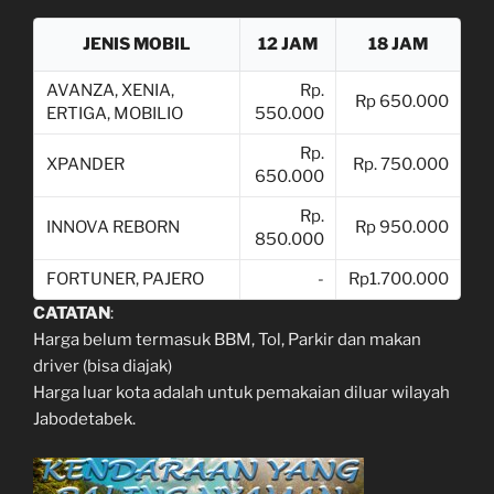
JENIS MOBIL
12 JAM
18 JAM
AVANZA, XENIA,
Rp.
Rp 650.000
ERTIGA, MOBILIO
550.000
Rp.
XPANDER
Rp. 750.000
650.000
Rp.
INNOVA REBORN
Rp 950.000
850.000
FORTUNER, PAJERO
-
Rp1.700.000
CATATAN
:
Harga belum termasuk BBM, Tol, Parkir dan makan
driver (bisa diajak)
Harga luar kota adalah untuk pemakaian diluar wilayah
Jabodetabek.