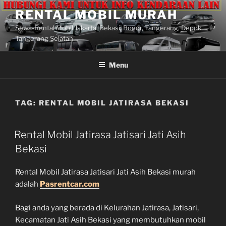
Lompat
RENTAL MOBIL MURAH
ke
Sewa-Rental Mobil Jakarta, Bekasi, Bogor, Tangerang, Depok,
konten
Tangerang Selatan
Menu
TAG:
RENTAL MOBIL JATIRASA BEKASI
Rental Mobil Jatirasa Jatisari Jati Asih
Bekasi
Rental Mobil Jatirasa Jatisari Jati Asih Bekasi murah
adalah
Pasrentcar.com
Bagi anda yang berada di Kelurahan Jatirasa, Jatisari,
Kecamatan Jati Asih Bekasi yang membutuhkan mobil