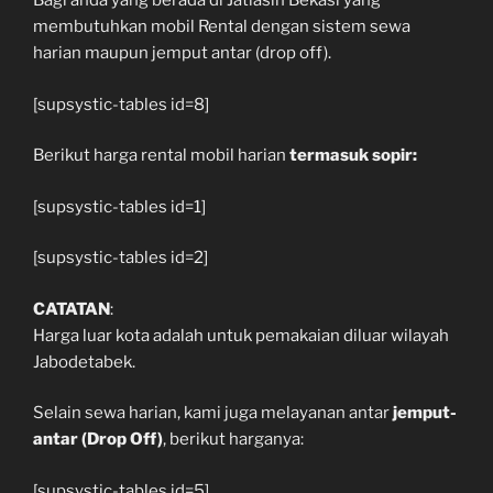
Bagi anda yang berada di Jatiasih Bekasi yang
membutuhkan mobil Rental dengan sistem sewa
harian maupun jemput antar (drop off).
[supsystic-tables id=8]
Berikut harga rental mobil harian
termasuk sopir:
[supsystic-tables id=1]
[supsystic-tables id=2]
CATATAN
:
Harga luar kota adalah untuk pemakaian diluar wilayah
Jabodetabek.
Selain sewa harian, kami juga melayanan antar
jemput-
antar (Drop Off)
, berikut harganya:
[supsystic-tables id=5]