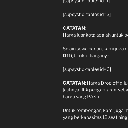
[supsystic-tables id=1]
[supsystic-tables id=2]
CATATAN
:
Harga luar kota adalah untuk 
Selain sewa harian, kami juga 
Off)
, berikut harganya:
[supsystic-tables id=6]
CATATAN:
Harga Drop off dilu
jauhnya titik pengantaran, se
harga yang PASti.
Untuk rombongan, kami juga me
yang berkapasitas 12 seat hingg