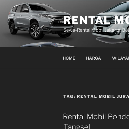
Lompat
ke
RENTAL M
konten
Sewa-Rental Mobil Jakarta, Be
HOME
HARGA
WILAYA
TAG:
RENTAL MOBIL JUR
Rental Mobil Pond
Tangsel