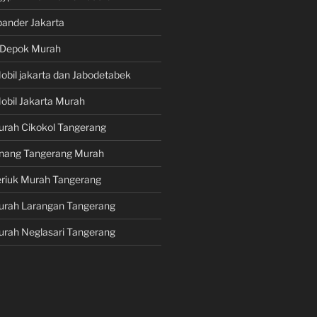
pander Jakarta
i Depok Murah
obil jakarta dan Jabodetabek
obil Jakarta Murah
urah Cikokol Tangerang
Pinang Tangerang Murah
eriuk Murah Tangerang
Murah Larangan Tangerang
urah Neglasari Tangerang