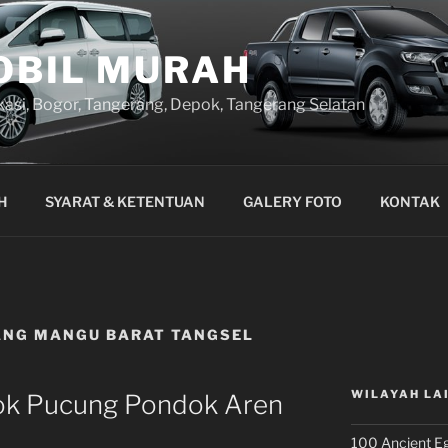
OBIL MURAH
kasi, Bogor, Tangerang, Depok, Tangerang Selatan
H
SYARAT & KETENTUAN
GALERY FOTO
KONTAK
ANG MANGU BARAT TANGSEL
WILAYAH LA
ok Pucung Pondok Aren
100 Ancient Eg