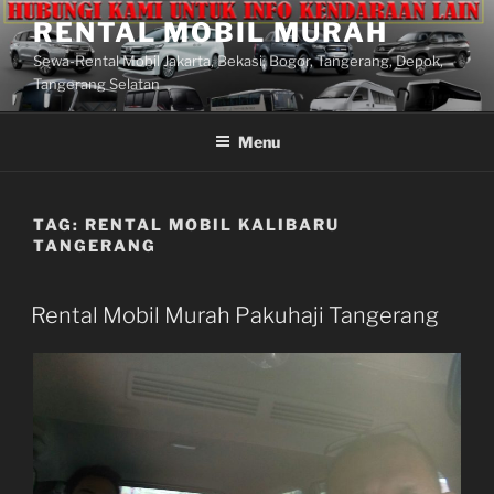
Lompat
RENTAL MOBIL MURAH
ke
Sewa-Rental Mobil Jakarta, Bekasi, Bogor, Tangerang, Depok,
konten
Tangerang Selatan
Menu
TAG:
RENTAL MOBIL KALIBARU
TANGERANG
Rental Mobil Murah Pakuhaji Tangerang