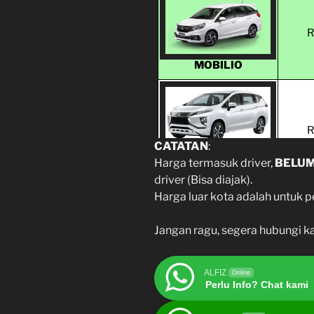
PAJERO
R
MOBILIO
ALPHARD
R
CATATAN
:
XPANDER, INNOVA
Harga termasuk driver,
BELU
OLD
driver (Bisa diajak).
HIACE, ELF LONG
Harga luar kota adalah untuk 
Jangan ragu, segera hubungi k
R
ALFIZ
Online
INNOVA REBORN
Perlu Info? Chat kami