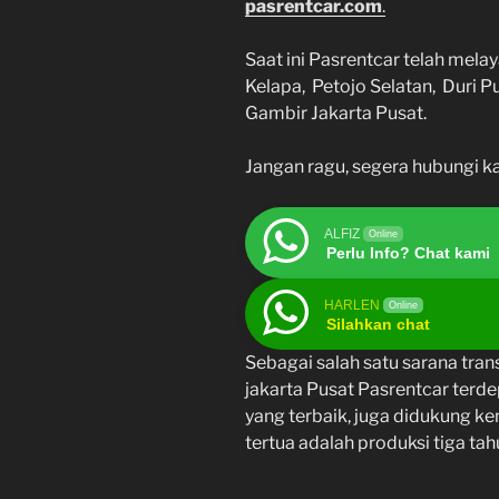
pasrentcar.com
.
Saat ini Pasrentcar telah mel
Kelapa, Petojo Selatan, Duri P
Gambir Jakarta Pusat.
Jangan ragu, segera hubungi k
ALFIZ
Online
Perlu Info? Chat kami
HARLEN
Online
Silahkan chat
Sebagai salah satu sarana trans
jakarta Pusat Pasrentcar terde
yang terbaik, juga didukung k
tertua adalah produksi tiga tah