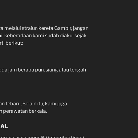
a melalui straiun kereta Gambir, jangan
. keberadaan kami sudah diakui sejak
i berikut:
da jam berapa pun, siang atau tengah
 tebaru, Selain itu, kami juga
 perawatan berkala.
NAL
rang yang memiliki integritas tinggi