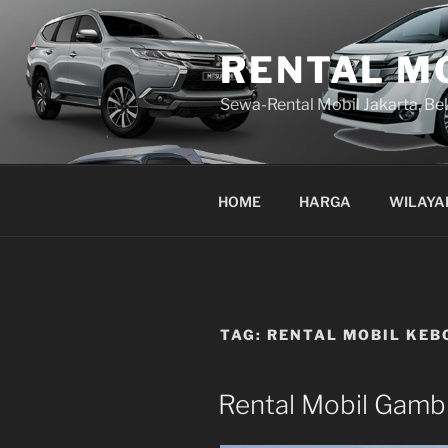
Lompat
ke
RENTAL M
konten
Sewa-Rental Mobil Jakarta, Be
HOME
HARGA
WILAYA
TAG:
RENTAL MOBIL KEB
Rental Mobil Gambi