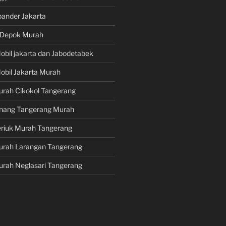
pander Jakarta
i Depok Murah
obil jakarta dan Jabodetabek
obil Jakarta Murah
urah Cikokol Tangerang
Pinang Tangerang Murah
eriuk Murah Tangerang
Murah Larangan Tangerang
urah Neglasari Tangerang