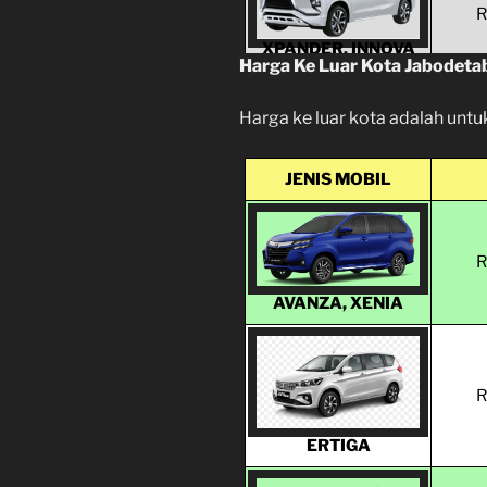
R
XPANDER, INNOVA
Harga Ke Luar Kota Jabodeta
OLD
Harga ke luar kota adalah untu
R
JENIS MOBIL
INNOVA REBORN
R
AVANZA, XENIA
R
INNOVA ZENIX
R
ERTIGA
FORTUNER,