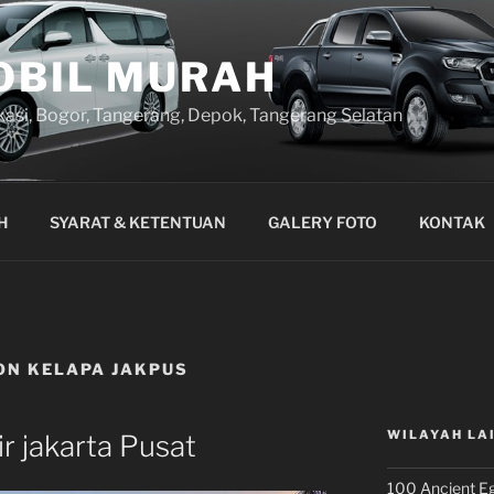
OBIL MURAH
kasi, Bogor, Tangerang, Depok, Tangerang Selatan
H
SYARAT & KETENTUAN
GALERY FOTO
KONTAK
ON KELAPA JAKPUS
WILAYAH LA
r jakarta Pusat
100 Ancient Eg