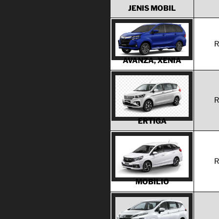
JENIS MOBIL
R
AVANZA, XENIA
R
ERTIGA
R
MOBILIO