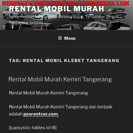
Lompat
RENTAL MOBIL MURAH
ke
Sewa-Rental Mobil Jakarta, Bekasi, Bogor, Tangerang, Depok,
konten
Tangerang Selatan
Menu
TAG:
RENTAL MOBIL KLEBET TANGERANG
Rental Mobil Murah Kemiri Tangerang
Rental Mobil Murah Kemiri Tangerang
Rental Mobil Murah Kemiri Tangerang dan terbaik
adalah
pasrentcar.com
.
[supsystic-tables id=8]