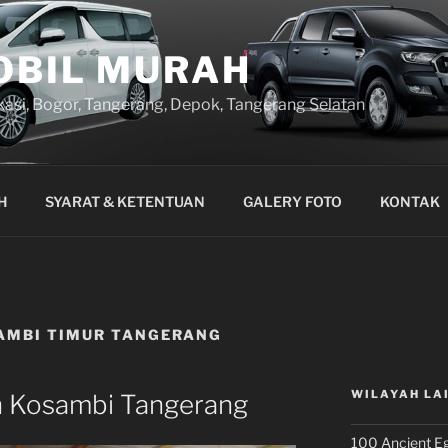
OBIL MURAH
kasi, Bogor, Tangerang, Depok, Tangerang Selatan
H
SYARAT & KETENTUAN
GALERY FOTO
KONTAK
AMBI TIMUR TANGERANG
WILAYAH LA
h Kosambi Tangerang
100 Ancient Eg