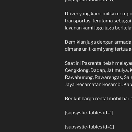
Driver yang kami miliki memp
transportasi terutama sebagai 
layanan kami juga juga berkela
Demikian juga dengan armada,
dimana unit kami yang tertua 
Saat ini Pasrental telah melay
Cengklong, Dadap, Jatimulya, 
Rawaburung, Rawarengas, Sale
Jaya, Kecamatan Kosambi,
Kab
Berikut harga rental mobil har
[supsystic-tables id=1]
[supsystic-tables id=2]