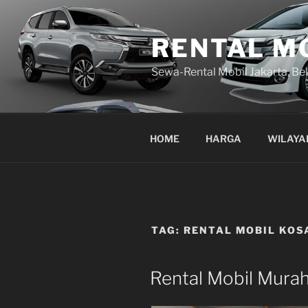
Lompat
ke
RENTAL M
konten
Sewa-Rental Mobil Jakarta, Be
HOME
HARGA
WILAYA
TAG:
RENTAL MOBIL KOS
Rental Mobil Mura