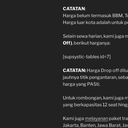
CATATAN
:
Harga belum termasuk BBM, Tol,
Harga luar kota adalah untuk 
Selain sewa harian, kami juga 
Off)
, berikut harganya:
[supsystic-tables id=7]
CATATAN:
Harga Drop off dilu
jauhnya titik pengantaran, se
harga yang PASti.
Untuk rombongan, kami juga me
yang berkapasitas 12 seat hingg
Kami juga
melayanan
paket tra
Jakarta, Banten, Jawa Barat, 