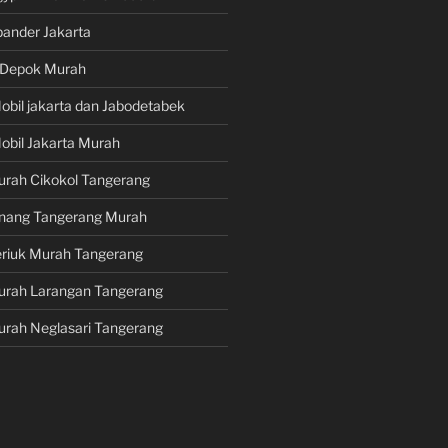
pander Jakarta
i Depok Murah
obil jakarta dan Jabodetabek
obil Jakarta Murah
urah Cikokol Tangerang
Pinang Tangerang Murah
eriuk Murah Tangerang
Murah Larangan Tangerang
urah Neglasari Tangerang