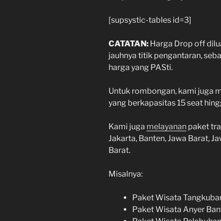
[supsystic-tables id=3]
CATATAN:
Harga Drop off dilu
jauhnya titik pengantaran, se
harga yang PASti.
Untuk rombongan, kami juga me
yang berkapasitas 15 seat hingg
Kami juga
melayanan
paket tra
Jakarta, Banten, Jawa Barat, 
Barat.
Misalnya:
Paket Wisata Tangkuban
Paket Wisata Anyer Ban