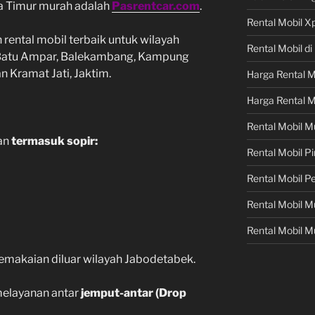
a Timur murah adalah
Pasrentcar.com
.
Rental Mobil X
 rental mobil terbaik untuk wilayah
Rental Mobil d
n, Batu Ampar, Balekambang, Kampung
 Kramat Jati, Jaktim.
Harga Rental M
Harga Rental M
Rental Mobil M
ian
termasuk sopir:
Rental Mobil 
Rental Mobil P
Rental Mobil 
Rental Mobil M
pemakaian diluar wilayah Jabodetabek.
melayanan antar
jemput-antar (Drop