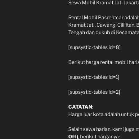
Sewa Mobil Kramat Jati Jakart
Rental Mobil Pasrentcar adalah
Kramat Jati, Cawang, Cililita
Tengah dan dukuh di Kecamatan
[supsystic-tables id=8]
Berikut harga rental mobil har
[supsystic-tables id=1]
[supsystic-tables id=2]
CATATAN
:
Harga luar kota adalah untuk 
Selain sewa harian, kami juga 
Off)
, berikut harganya: