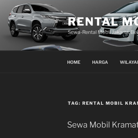
Lompat
ke
RENTAL M
konten
Sewa-Rental Mobil Jakarta, Be
HOME
HARGA
WILAYA
TAG:
RENTAL MOBIL KRA
Sewa Mobil Kramat 