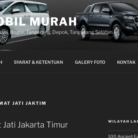
OBIL MURAH
kasi, Bogor, Tangerang, Depok, Tangerang Selatan
H
SYARAT & KETENTUAN
GALERY FOTO
KONTAK
MAT JATI JAKTIM
WILAYAH LA
Jati Jakarta Timur
100 Ancient Eg