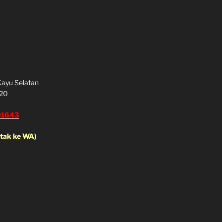
 Kayu Selatan
120
01643
ntak ke WA)