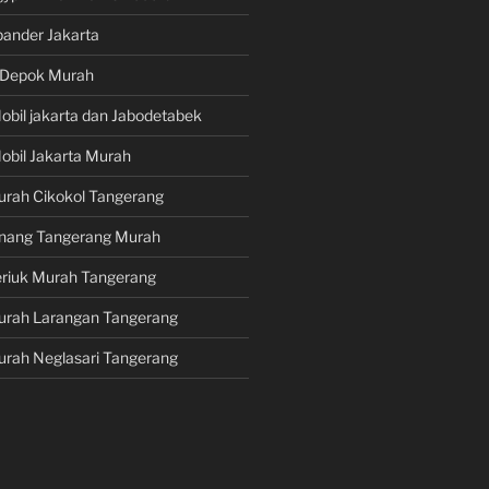
pander Jakarta
i Depok Murah
obil jakarta dan Jabodetabek
obil Jakarta Murah
urah Cikokol Tangerang
Pinang Tangerang Murah
eriuk Murah Tangerang
Murah Larangan Tangerang
urah Neglasari Tangerang