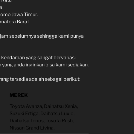
 Ratu
a
romo Jawa Timur.
umatera Barat.
 jam sebelumnya sehingga kami punya
s kendaraan yang sangat bervariasi
 yang anda inginkan bisa kami sediakan.
ng tersedia adalah sebagai berikut:
MEREK
Toyota Avanza, Daihatsu Xenia,
Suzuki Ertiga, Daihatsu Luxio,
Daihatsu Terios, Toyota Rush,
Nissan Grand Livina,