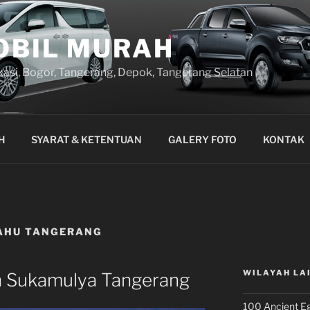
OBIL MURAH
kasi, Bogor, Tangerang, Depok, Tangerang Selatan
H
SYARAT & KETENTUAN
GALERY FOTO
KONTAK
RAHU TANGERANG
WILAYAH LA
h Sukamulya Tangerang
100 Ancient Eg