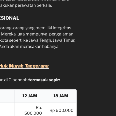
akukan perawatan berkala.
ESIONAL
orang-orang yang memiliki integritas
a. Mereka juga mempunyai pengalaman
 kota seperti ke Jawa Tengh, Jawa Timur,
Anda akan merasakan hebanya
riuk Murah Tangerang
ian di Cipondoh
termasuk sopir:
12 JAM
18 JAM
Rp.
Rp 600.000
500.000