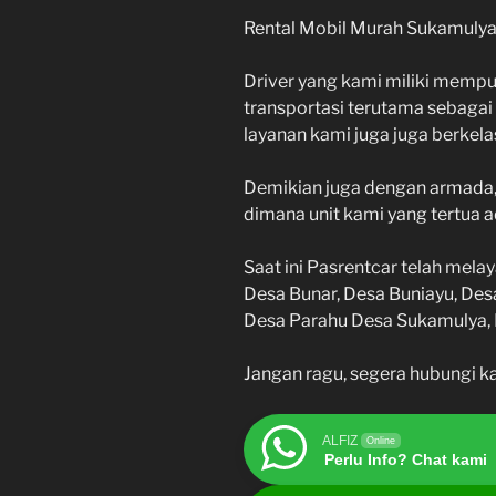
Rental Mobil Murah Sukamuly
Driver yang kami miliki memp
transportasi terutama sebagai 
layanan kami juga juga berkela
Demikian juga dengan armada,
dimana unit kami yang tertua 
Saat ini Pasrentcar telah mel
Desa Bunar, Desa Buniayu, Des
Desa Parahu Desa Sukamulya,
Jangan ragu, segera hubungi k
ALFIZ
Online
Perlu Info? Chat kami