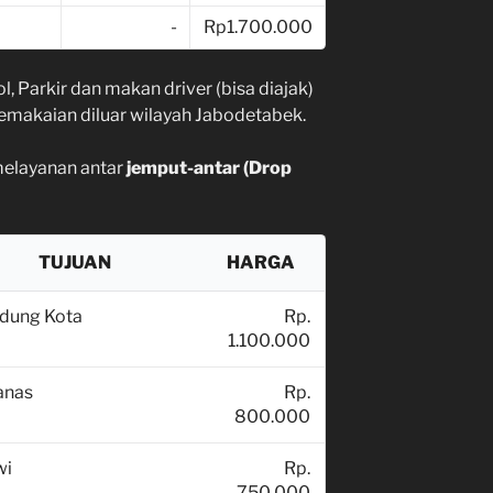
-
Rp1.700.000
 Parkir dan makan driver (bisa diajak)
pemakaian diluar wilayah Jabodetabek.
melayanan antar
jemput-antar (Drop
TUJUAN
HARGA
dung Kota
Rp.
1.100.000
anas
Rp.
800.000
wi
Rp.
750.000