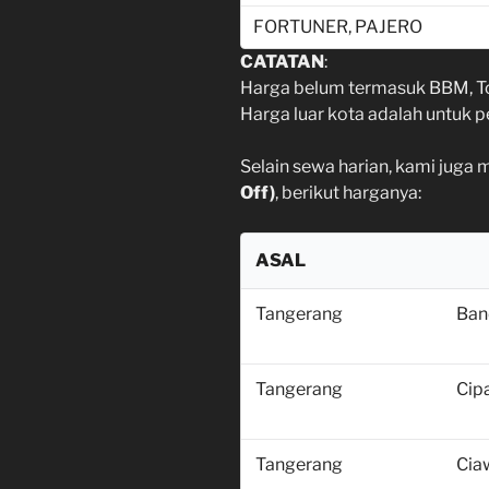
FORTUNER, PAJERO
CATATAN
:
Harga belum termasuk BBM, Tol,
Harga luar kota adalah untuk 
Selain sewa harian, kami juga 
Off)
, berikut harganya:
ASAL
Tangerang
Ban
Tangerang
Cip
Tangerang
Cia