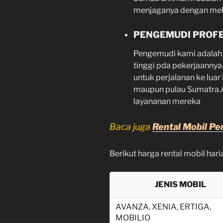
menjaganya dengan mel
PENGEMUDI PROF
Pengemudi kami adalah 
tinggi pda pekerjaanny
untuk perjalanan ke luar
maupun pulau Sumatra.
layananan mereka
Baca juga
Rental Mobil Pe
Berikut harga rental mobil har
JENIS MOBIL
AVANZA, XENIA, ERTIGA,
MOBILIO