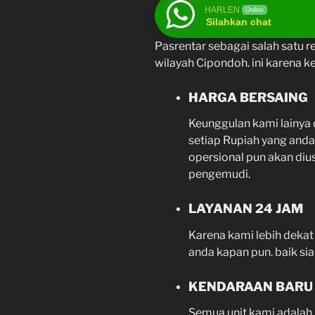
HARLEN
Online
Silahkan chat
Pasrentar sebagai salah satu re
wilayah Cipondoh. ini karena ke
HARGA BERSAING
Keunggulan kami lainya 
setiap Rupiah yang anda 
opersional pun akan di
pengemudi.
LAYANAN 24 JAM
Karena kami lebih dekat
anda kapan pun. baik si
KENDARAAN BARU
Semua unit kami adalah k