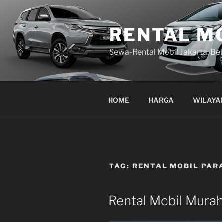
Lompat
ke
RENTAL M
konten
Sewa-Rental Mobil Jakarta, Be
HOME
HARGA
WILAYA
TAG:
RENTAL MOBIL PA
Rental Mobil Mura