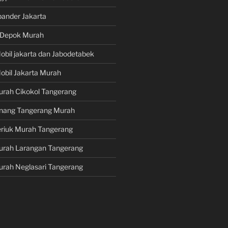
pander Jakarta
i Depok Murah
obil jakarta dan Jabodetabek
obil Jakarta Murah
urah Cikokol Tangerang
Pinang Tangerang Murah
eriuk Murah Tangerang
Murah Larangan Tangerang
urah Neglasari Tangerang