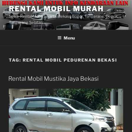
Lompat
RENTAL MOBIL MURAH
ke
Sewa-Rental Mobil Jakarta, Bekasi, Bogor, Tangerang, Depok,
konten
Tangerang Selatan
Menu
TAG:
RENTAL MOBIL PEDURENAN BEKASI
Rental Mobil Mustika Jaya Bekasi