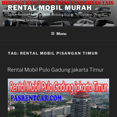
Lompat
RENTAL MOBIL MURAH
ke
Sewa-Rental Mobil Jakarta, Bekasi, Bogor, Tangerang, Depok,
konten
Tangerang Selatan
Menu
TAG:
RENTAL MOBIL PISANGAN TIMUR
Rental Mobil Pulo Gadung jakarta Timur