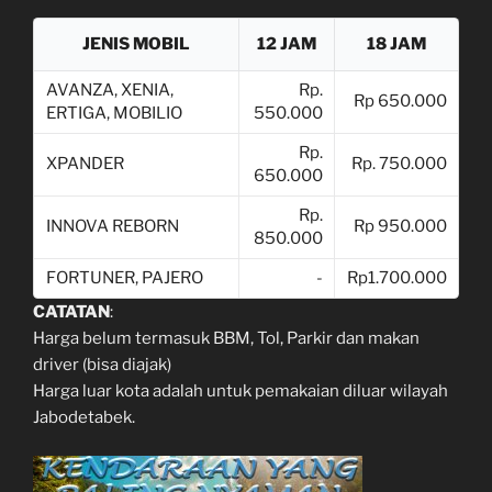
JENIS MOBIL
12 JAM
18 JAM
AVANZA, XENIA,
Rp.
Rp 650.000
ERTIGA, MOBILIO
550.000
Rp.
XPANDER
Rp. 750.000
650.000
Rp.
INNOVA REBORN
Rp 950.000
850.000
FORTUNER, PAJERO
-
Rp1.700.000
CATATAN
:
Harga belum termasuk BBM, Tol, Parkir dan makan
driver (bisa diajak)
Harga luar kota adalah untuk pemakaian diluar wilayah
Jabodetabek.