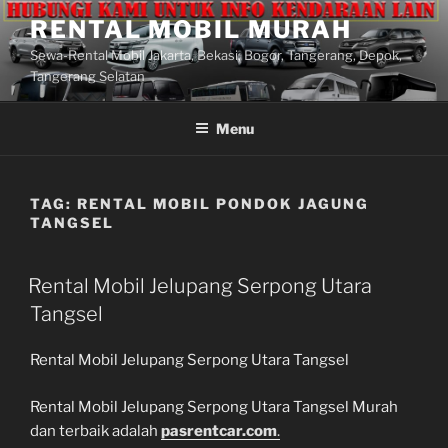
Lompat
RENTAL MOBIL MURAH
ke
Sewa-Rental Mobil Jakarta, Bekasi, Bogor, Tangerang, Depok,
konten
Tangerang Selatan
Menu
TAG:
RENTAL MOBIL PONDOK JAGUNG
TANGSEL
Rental Mobil Jelupang Serpong Utara
Tangsel
Rental Mobil Jelupang Serpong Utara Tangsel
Rental Mobil Jelupang Serpong Utara Tangsel Murah
dan terbaik adalah
pasrentcar.com
.