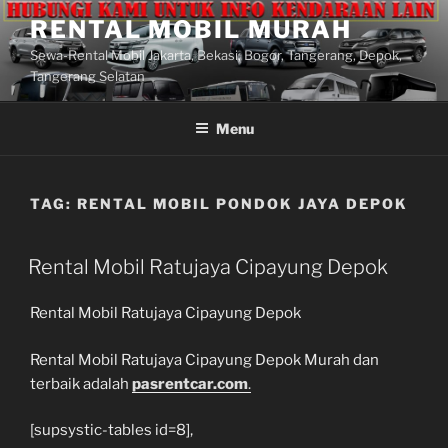
Lompat
RENTAL MOBIL MURAH
ke
Sewa-Rental Mobil Jakarta, Bekasi, Bogor, Tangerang, Depok,
konten
Tangerang Selatan
Menu
TAG:
RENTAL MOBIL PONDOK JAYA DEPOK
Rental Mobil Ratujaya Cipayung Depok
Rental Mobil Ratujaya Cipayung Depok
Rental Mobil Ratujaya Cipayung Depok Murah dan
terbaik adalah
pasrentcar.com
.
[supsystic-tables id=8],