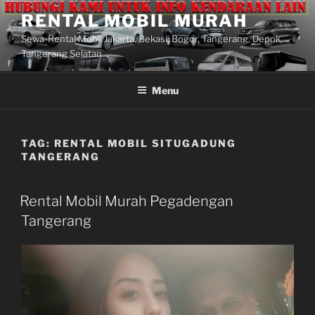
Lompat
RENTAL MOBIL MURAH
ke
Sewa-Rental Mobil Jakarta, Bekasi, Bogor, Tangerang, Depok,
konten
Tangerang Selatan
Menu
TAG:
RENTAL MOBIL SITUGADUNG
TANGERANG
Rental Mobil Murah Pegadengan
Tangerang