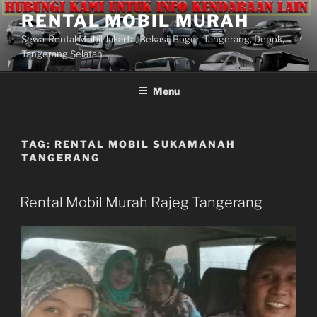
Lompat
RENTAL MOBIL MURAH
ke
Sewa-Rental Mobil Jakarta, Bekasi, Bogor, Tangerang, Depok,
konten
Tangerang Selatan
Menu
TAG:
RENTAL MOBIL SUKAMANAH
TANGERANG
Rental Mobil Murah Rajeg Tangerang