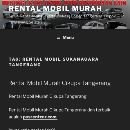
Lompat
RENTAL MOBIL MURAH
ke
Sewa-Rental Mobil Jakarta, Bekasi, Bogor, Tangerang, Depok,
konten
Tangerang Selatan
Menu
TAG:
RENTAL MOBIL SUKANAGARA
TANGERANG
Rental Mobil Murah Cikupa Tangerang
Rental Mobil Murah Cikupa Tangerang
Rental Mobil Murah Cikupa Tangerang dan terbaik
adalah
pasrentcar.com
.