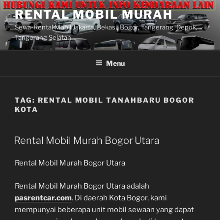
Lompat
RENTAL MOBIL MURAH
ke
Sewa-Rental Mobil Jakarta, Bekasi, Bogor, Tangerang, Depok,
konten
Tangerang Selatan
Menu
TAG:
RENTAL MOBIL TANAHBARU BOGOR
KOTA
Rental Mobil Murah Bogor Utara
Rental Mobil Murah Bogor Utara
Rental Mobil Murah Bogor Utara adalah
pasrentcar.com
. Di daerah Kota Bogor, kami
mempunyai beberapa unit mobil sewaan yang dapat