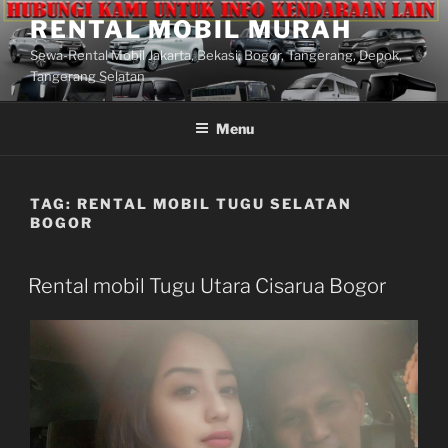
Lompat
RENTAL MOBIL MURAH
ke
Sewa-Rental Mobil Jakarta, Bekasi, Bogor, Tangerang, Depok,
konten
Tangerang Selatan
Menu
TAG:
RENTAL MOBIL TUGU SELATAN
BOGOR
Rental mobil Tugu Utara Cisarua Bogor