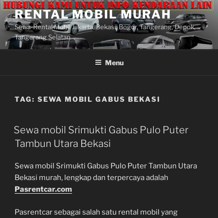
Lompat
RENTAL MOBIL MURAH
ke
Sewa-Rental Mobil Jakarta, Bekasi, Bogor, Tangerang, Depok,
konten
Tangerang Selatan
Menu
TAG:
SEWA MOBIL GABUS BEKASI
Sewa mobil Srimukti Gabus Pulo Puter
Tambun Utara Bekasi
Sewa mobil Srimukti Gabus Pulo Puter Tambun Utara
Bekasi murah, lengkap dan terpercaya adalah
Pasrentcar.com
Pasrentcar sebagai salah satu rental mobil yang