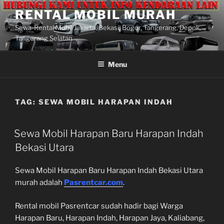
Lompat
RENTAL MOBIL MURAH
ke
Sewa-Rental Mobil Jakarta, Bekasi, Bogor, Tangerang, Depok,
konten
Tangerang Selatan
Menu
TAG:
SEWA MOBIL HARAPAN INDAH
Sewa Mobil Harapan Baru Harapan Indah
Bekasi Utara
Sewa Mobil Harapan Baru Harapan Indah Bekasi Utara
murah adalah
Pasrentcar.com
.
Rental mobil Pasrentcar sudah hadir bagi Warga
Harapan Baru, Harapan Indah, Harapan Jaya, Kaliabang,