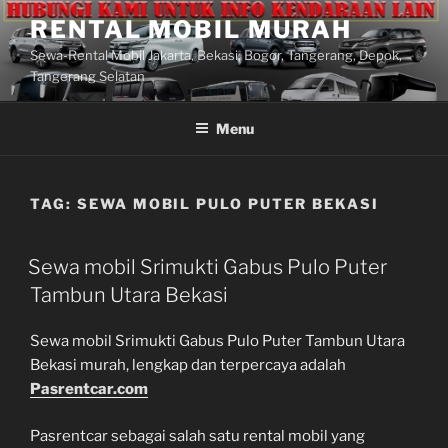
Lompat
RENTAL MOBIL MURAH
ke
Sewa-Rental Mobil Jakarta, Bekasi, Bogor, Tangerang, Depok,
konten
Tangerang Selatan
Menu
TAG:
SEWA MOBIL PULO PUTER BEKASI
Sewa mobil Srimukti Gabus Pulo Puter
Tambun Utara Bekasi
Sewa mobil Srimukti Gabus Pulo Puter Tambun Utara
Bekasi murah, lengkap dan terpercaya adalah
Pasrentcar.com
Pasrentcar sebagai salah satu rental mobil yang