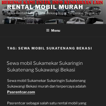
Lompat
RENTAL MOBIL MURAH
ke
Sewa-Rental Mobil Jakarta, Bekasi, Bogor, Tangerang, Depok,
konten
Tangerang Selatan
Menu
TAG:
SEWA MOBIL SUKATENANG BEKASI
Sewa mobil Sukamekar Sukaringin
Sukatenang Sukawangi Bekasi
Sewa mobil Sukamekar Sukaringin Sukatenang
Sukawangi Bekasi murah dan terpercaya adalah
Pasrentcar.com
Pasrentcar sebagai salah satu rental mobil yang