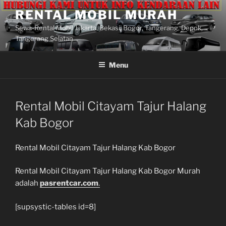
Lompat
RENTAL MOBIL MURAH
ke
Sewa-Rental Mobil Jakarta, Bekasi, Bogor, Tangerang, Depok,
konten
Tangerang Selatan
Menu
Rental Mobil Citayam Tajur Halang
Kab Bogor
Rental Mobil Citayam Tajur Halang Kab Bogor
Rental Mobil Citayam Tajur Halang Kab Bogor Murah
adalah
pasrentcar.com
.
[supsystic-tables id=8]