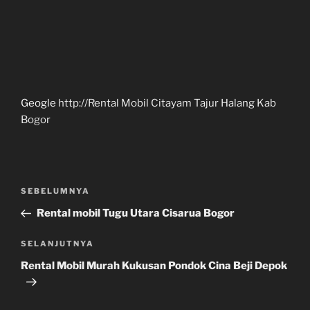
Geogle
http://Rental Mobil Citayam Tajur Halang Kab
Bogor
Navigasi
Pos
SEBELUMNYA
pos
Sebelumnya
Rental mobil Tugu Utara Cisarua Bogor
Pos
SELANJUTNYA
Selanjutnya
Rental Mobil Murah Kukusan Pondok Cina Beji Depok