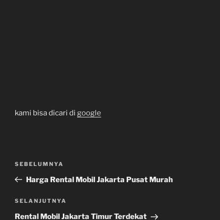
kami bisa dicari di
google
Navigasi
Pos
SEBELUMNYA
pos
Sebelumnya
Harga Rental Mobil Jakarta Pusat Murah
Pos
SELANJUTNYA
Selanjutnya
Rental Mobil Jakarta Timur Terdekat