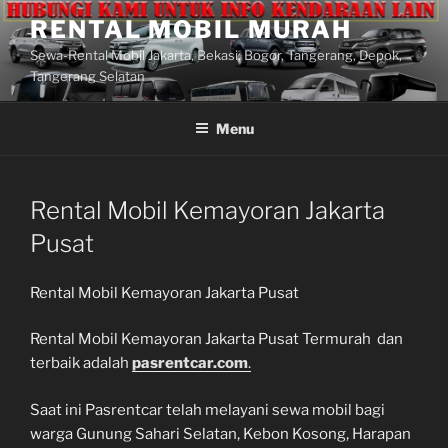
Lompat
RENTAL MOBIL MURAH
ke
Sewa-Rental Mobil Jakarta, Bekasi, Bogor, Tangerang, Depok,
konten
Tangerang Selatan
Menu
Rental Mobil Kemayoran Jakarta
Pusat
Rental Mobil Kemayoran Jakarta Pusat
Rental Mobil Kemayoran Jakarta Pusat Termurah dan
terbaik adalah
pasrentcar.com
.
Saat ini Pasrentcar telah melayani sewa mobil bagi
warga Gunung Sahari Selatan, Kebon Kosong, Harapan