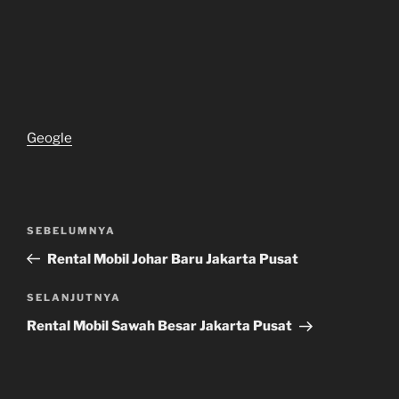
Geogle
Navigasi
Pos
SEBELUMNYA
pos
Sebelumnya
Rental Mobil Johar Baru Jakarta Pusat
Pos
SELANJUTNYA
Selanjutnya
Rental Mobil Sawah Besar Jakarta Pusat