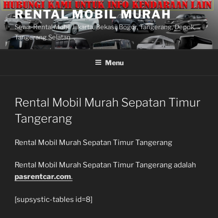
Lompat
RENTAL MOBIL MURAH
ke
Sewa-Rental Mobil Jakarta, Bekasi, Bogor, Tangerang, Depok,
konten
Tangerang Selatan
Menu
Rental Mobil Murah Sepatan Timur
Tangerang
Rental Mobil Murah Sepatan Timur Tangerang
Rental Mobil Murah Sepatan Timur Tangerang adalah
pasrentcar.com
.
[supsystic-tables id=8]