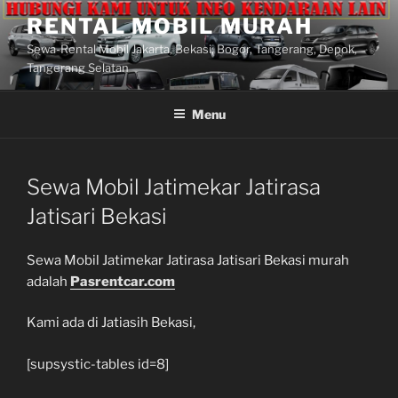
Lompat
RENTAL MOBIL MURAH
ke
Sewa-Rental Mobil Jakarta, Bekasi, Bogor, Tangerang, Depok,
konten
Tangerang Selatan
Menu
Sewa Mobil Jatimekar Jatirasa
Jatisari Bekasi
Sewa Mobil Jatimekar Jatirasa Jatisari Bekasi murah
adalah
Pasrentcar.com
Kami ada di Jatiasih Bekasi,
[supsystic-tables id=8]