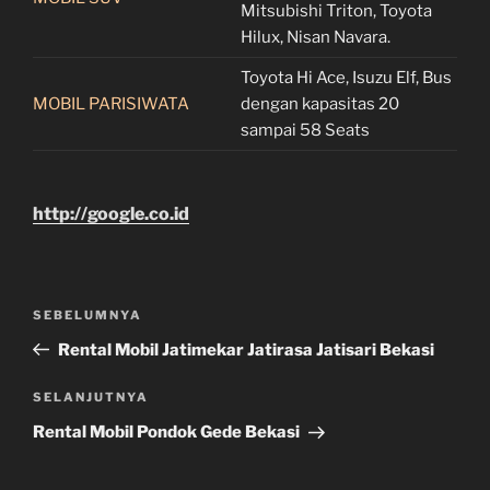
Mitsubishi Triton, Toyota
Hilux, Nisan Navara.
Toyota Hi Ace, Isuzu Elf, Bus
MOBIL PARISIWATA
dengan kapasitas 20
sampai 58 Seats
http://google.co.id
Navigasi
Pos
SEBELUMNYA
pos
Sebelumnya
Rental Mobil Jatimekar Jatirasa Jatisari Bekasi
Pos
SELANJUTNYA
Selanjutnya
Rental Mobil Pondok Gede Bekasi