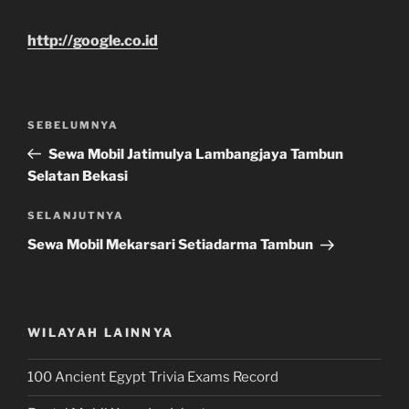
http://google.co.id
Navigasi
Pos
SEBELUMNYA
pos
Sebelumnya
Sewa Mobil Jatimulya Lambangjaya Tambun
Selatan Bekasi
Pos
SELANJUTNYA
Selanjutnya
Sewa Mobil Mekarsari Setiadarma Tambun
WILAYAH LAINNYA
100 Ancient Egypt Trivia Exams Record