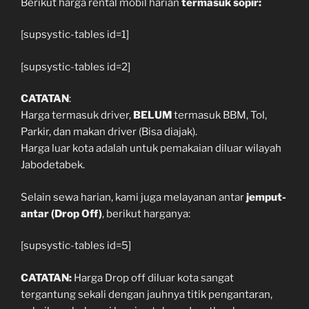
Berikut harga rental mobil harian
termasuk sopir:
[supsystic-tables id=1]
[supsystic-tables id=2]
CATATAN
:
Harga termasuk driver,
BELUM
termasuk BBM, Tol,
Parkir, dan makan driver (Bisa diajak).
Harga luar kota adalah untuk pemakaian diluar wilayah
Jabodetabek.
Selain sewa harian, kami juga melayanan antar
jemput-
antar (Drop Off)
, berikut harganya:
[supsystic-tables id=5]
CATATAN:
Harga Drop off diluar kota sangat
tergantung sekali dengan jauhnya titik pengantaran,