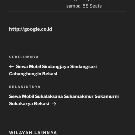
sampai 58 Seats
http://google.co.id
Navigasi
Pos
SEBELUMNYA
pos
Sebelumnya
Sewa Mobil Sindangjaya Sindangsari
Cabangbungin Bekasi
Pos
SELANJUTNYA
Selanjutnya
Sewa Mobil Sukalaksana Sukamakmur Sukamurni
Sukakarya Bekasi
WILAYAH LAINNYA